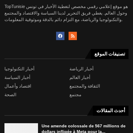
TopTunisie هو موقع إعلامي رقمي مخصص لتغطية الأخبار في تونس
وحول العالم. يغطي فريق التحرير لدينا السياسة والاقتصاد والمجتمع
والتكنولوجيا والرياضة، مع التزام دائم بالدقة وموثوقية المعلومات.
تصنيفات الموقع
أخبار الرياضة
أخبار التكنولوجيا
أخبار العالم
أخبار السياسة
الثقافة والمجتمع
اقتصاد وأعمال
مجتمع
الصحة
أحدث المقالات
Une amende colossale de 567 millions de
dollars infligée à Meta pour la...