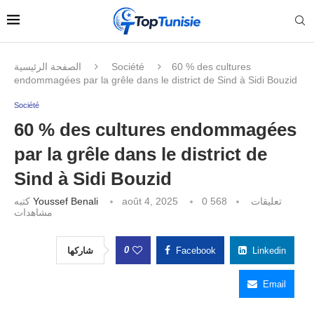
الصفحة الرئيسية
Société
60 % des cultures
endommagées par la grêle dans le district de Sind à Sidi Bouzid
Société
60 % des cultures endommagées
par la grêle dans le district de
Sind à Sidi Bouzid
كتبه
Youssef Benali
août 4, 2025
568
0 تعليقات
مشاهدات
0
شاركها
Facebook
Linkedin
Email