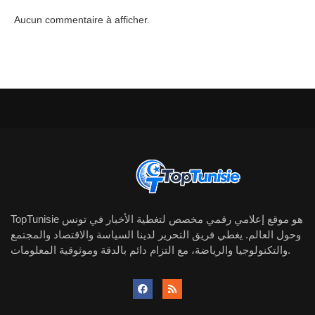
Aucun commentaire à afficher.
TopTunisie هو موقع إعلامي رقمي مخصص لتغطية الأخبار في تونس
وحول العالم. يغطي فريق التحرير لدينا السياسة والاقتصاد والمجتمع
والتكنولوجيا والرياضة، مع التزام دائم بالدقة وموثوقية المعلومات.