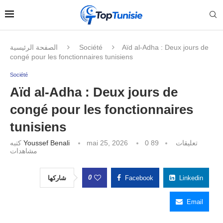
الصفحة الرئيسية
Société
Aïd al-Adha : Deux jours de
congé pour les fonctionnaires tunisiens
Société
Aïd al-Adha : Deux jours de
congé pour les fonctionnaires
tunisiens
كتبه
Youssef Benali
mai 25, 2026
89
0 تعليقات
مشاهدات
0
شاركها
Facebook
Linkedin
Email