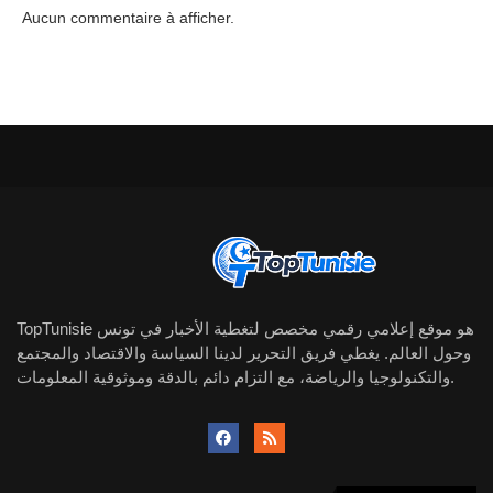
Aucun commentaire à afficher.
TopTunisie هو موقع إعلامي رقمي مخصص لتغطية الأخبار في تونس
وحول العالم. يغطي فريق التحرير لدينا السياسة والاقتصاد والمجتمع
والتكنولوجيا والرياضة، مع التزام دائم بالدقة وموثوقية المعلومات.