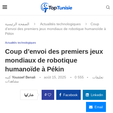
الصفحة الرئيسية
Actualités technologiques
Coup
d’envoi des premiers jeux mondiaux de robotique humanoïde à
Pékin
Actualités technologiques
Coup d’envoi des premiers jeux
mondiaux de robotique
humanoïde à Pékin
كتبه
Youssef Benali
août 15, 2025
555
0 تعليقات
مشاهدات
0
شاركها
Facebook
Linkedin
Email