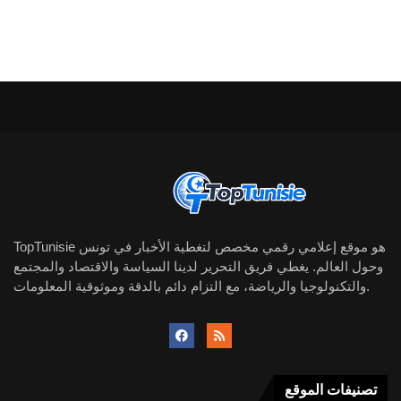
TopTunisie هو موقع إعلامي رقمي مخصص لتغطية الأخبار في تونس
وحول العالم. يغطي فريق التحرير لدينا السياسة والاقتصاد والمجتمع
والتكنولوجيا والرياضة، مع التزام دائم بالدقة وموثوقية المعلومات.
تصنيفات الموقع