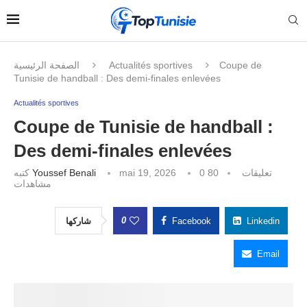
الصفحة الرئيسية
Actualités sportives
Coupe de
Tunisie de handball : Des demi-finales enlevées
Actualités sportives
Coupe de Tunisie de handball :
Des demi-finales enlevées
كتبه
Youssef Benali
mai 19, 2026
80
0 تعليقات
مشاهدات
0
شاركها
Facebook
Linkedin
Email