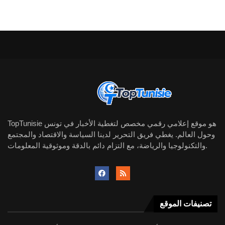
TopTunisie هو موقع إعلامي رقمي مخصص لتغطية الأخبار في تونس
وحول العالم. يغطي فريق التحرير لدينا السياسة والاقتصاد والمجتمع
والتكنولوجيا والرياضة، مع التزام دائم بالدقة وموثوقية المعلومات.
تصنيفات الموقع