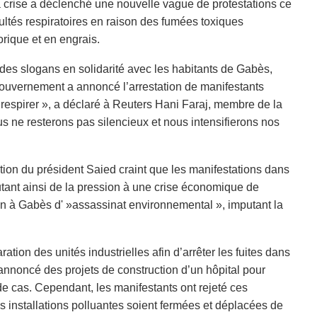
 crise a déclenché une nouvelle vague de protestations ce
ultés respiratoires en raison des fumées toxiques
rique et en engrais.
des slogans en solidarité avec les habitants de Gabès,
e gouvernement a annoncé l’arrestation de manifestants
respirer », a déclaré à Reuters Hani Faraj, membre de la
ne resterons pas silencieux et nous intensifierons nos
tion du président Saied craint que les manifestations dans
utant ainsi de la pression à une crise économique de
ation à Gabès d' »assassinat environnemental », imputant la
ation des unités industrielles afin d’arrêter les fuites dans
 annoncé des projets de construction d’un hôpital pour
e cas. Cependant, les manifestants ont rejeté ces
s installations polluantes soient fermées et déplacées de