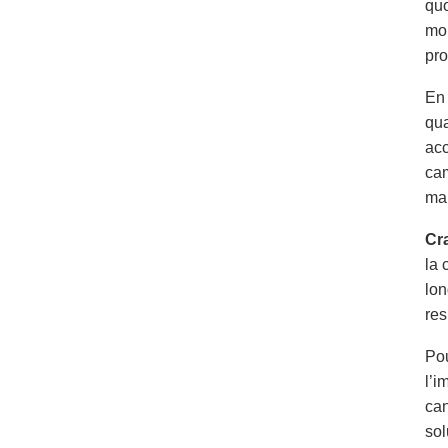
quo
moi
pro
En 
qua
acc
cam
man
Cra
la 
lon
res
Pou
l’i
can
sol