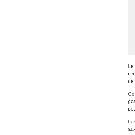
Le 
cen
de 
Cet
ges
pou
Les
aux