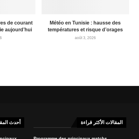
res de courant
Météo en Tunisie : hausse des
ie aujourd’hui
températures et risque d’orages
26
août 3, 2026
المقالات الأكثر قراءة
أحدث المق
incipaux
Programme des principaux matchs