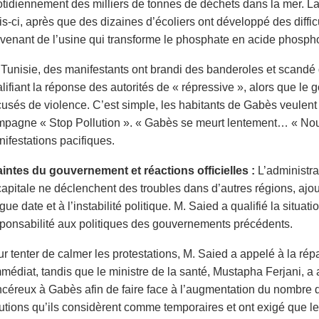
tidiennement des milliers de tonnes de déchets dans la mer. La
s-ci, après que des dizaines d’écoliers ont développé des diffic
venant de l’usine qui transforme le phosphate en acide phospho
Tunisie, des manifestants ont brandi des banderoles et scandé 
lifiant la réponse des autorités de « répressive », alors que l
usés de violence. C’est simple, les habitants de Gabès veulent 
pagne « Stop Pollution ». « Gabès se meurt lentement… « Nous 
ifestations pacifiques.
intes du gouvernement et réactions officielles :
L’administra
capitale ne déclenchent des troubles dans d’autres régions, ajo
gue date et à l’instabilité politique. M. Saied a qualifié la situ
ponsabilité aux politiques des gouvernements précédents.
r tenter de calmer les protestations, M. Saied a appelé à la répar
mmédiat, tandis que le ministre de la santé, Mustapha Ferjani, a
céreux à Gabès afin de faire face à l’augmentation du nombre d
utions qu’ils considèrent comme temporaires et ont exigé que le