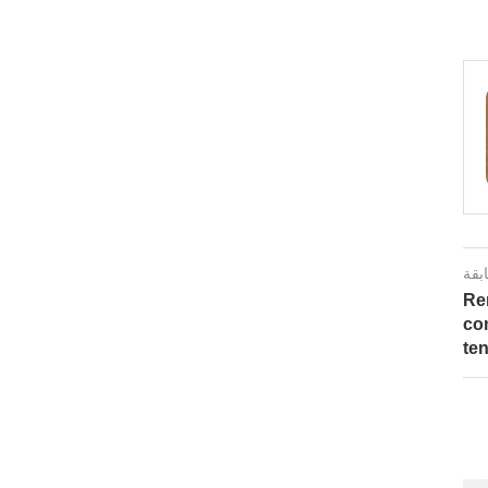
ابقة
Re
co
te