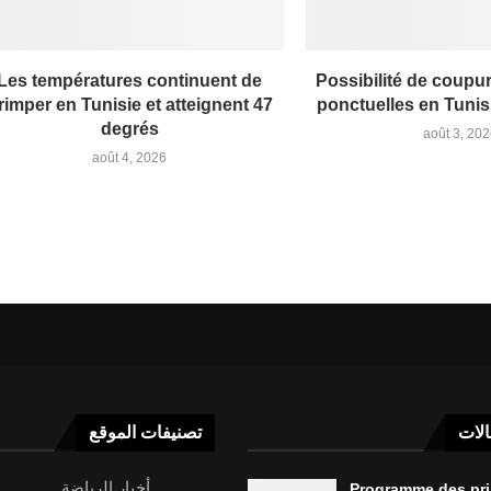
Les températures continuent de
Possibilité de coupu
rimper en Tunisie et atteignent 47
ponctuelles en Tunis
degrés
août 3, 20
août 4, 2026
الات
تصنيفات الموقع
أخبار الرياضة
Programme des pr