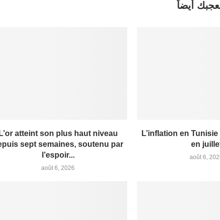
عجبك أيضاً
L’or atteint son plus haut niveau
L’inflation en Tunisie
epuis sept semaines, soutenu par
en juille
l’espoir...
août 6, 20
août 6, 2026