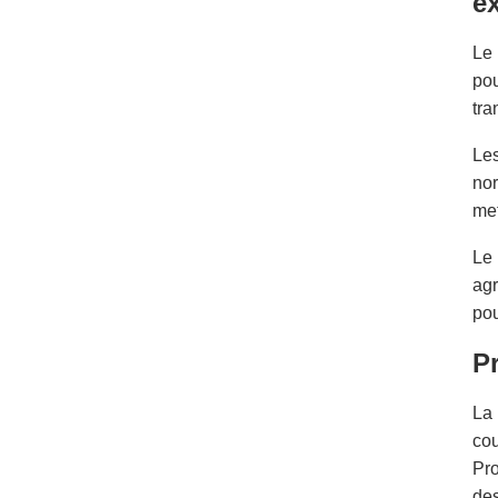
e
Le 
pou
tra
Les
nor
met
Le 
agr
pou
P
La 
cou
Pro
des