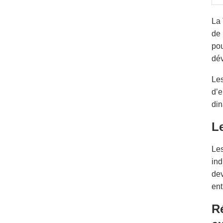
La 
de 
pou
dév
Les
d’e
din
L
Les
ind
dev
ent
Ré