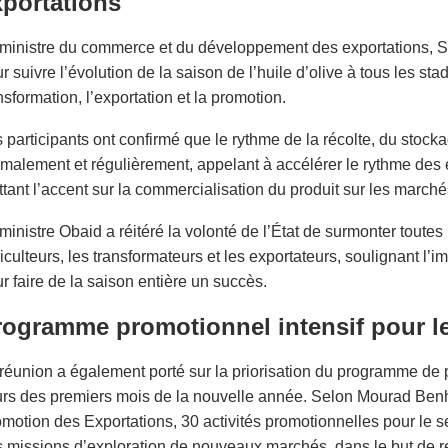
xportations
ministre du commerce et du développement des exportations, S
r suivre l’évolution de la saison de l’huile d’olive à tous les sta
nsformation, l’exportation et la promotion.
 participants ont confirmé que le rythme de la récolte, du stocka
malement et régulièrement, appelant à accélérer le rythme des e
tant l’accent sur la commercialisation du produit sur les marchés
ministre Obaid a réitéré la volonté de l’État de surmonter toutes 
iculteurs, les transformateurs et les exportateurs, soulignant l’
r faire de la saison entière un succès.
rogramme promotionnel intensif pour l
réunion a également porté sur la priorisation du programme de p
rs des premiers mois de la nouvelle année. Selon Mourad Benh
motion des Exportations, 30 activités promotionnelles pour le s
 missions d’exploration de nouveaux marchés, dans le but de ren