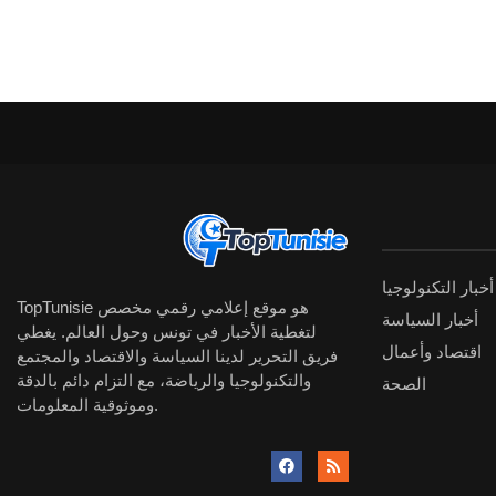
أخبار التكنولوجيا
TopTunisie هو موقع إعلامي رقمي مخصص
أخبار السياسة
لتغطية الأخبار في تونس وحول العالم. يغطي
اقتصاد وأعمال
فريق التحرير لدينا السياسة والاقتصاد والمجتمع
والتكنولوجيا والرياضة، مع التزام دائم بالدقة
الصحة
وموثوقية المعلومات.