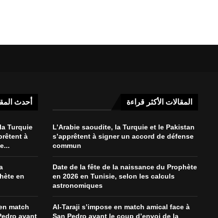
المقالات الأكثر قراءة
أحدث المق
la Turquie
L’Arabie saoudite, la Turquie et le Pakistan
prêtent à
s’apprêtent à signer un accord de défense
...
commun
a
Date de la fête de la naissance du Prophète
hète en
en 2026 en Tunisie, selon les calculs
astronomiques
 en match
Al-Taraji s’impose en match amical face à
Pedro avant
San Pedro avant le coup d’envoi de la