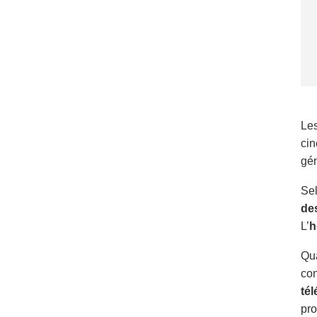
Le
ci
gén
Sel
de
L’
h
Qua
con
té
pr