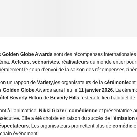
s
Golden Globe Awards
sont des récompenses internationales 
néma.
Acteurs, scénaristes, réalisateurs
du monde entier pour 
éralement le coup d’envoi de la saison des récompenses ciné
on un rapport de
Variety,
les organisateurs de la
cérémonie
ont 
s
Golden Globe
Awards aura lieu le
11 janvier 2026
. La cérém
ôtel Beverly Hilton
de
Beverly Hills
restera le lieu habituel de
nt à l’animatrice,
Nikki Glazer
,
comédienne
et présentatrice
a
sécutive. Elle a été choisie en raison du succès de l’
émission 
léspectateurs
. Les organisateurs promettent plus de
comédie
e
ochain événement.