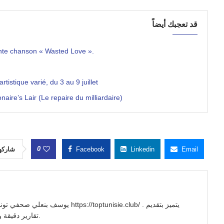
قد تعجبك أيضاً
hante chanson « Wasted Love ».
istique varié, du 3 au 9 juillet
naire’s Lair (Le repaire du milliardaire)
0
شاركه
Facebook
Linkedin
Email
//toptunisie.club/ . يتميز بتقديم
تقارير دقيقة وتحليلات معمقة للأحداث السياسية والاجتماعية والاقتصادية.