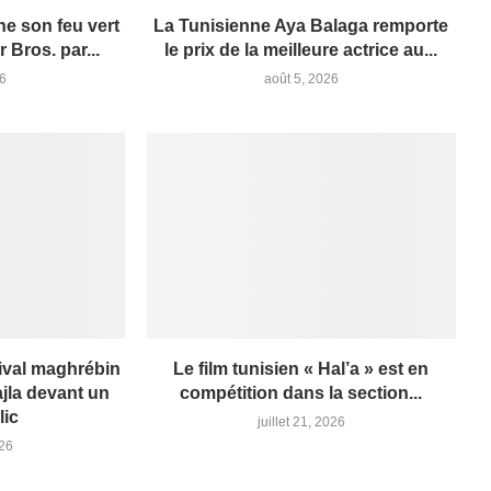
e son feu vert
La Tunisienne Aya Balaga remporte
 Bros. par...
le prix de la meilleure actrice au...
26
août 5, 2026
ival maghrébin
Le film tunisien « Hal’a » est en
jla devant un
compétition dans la section...
lic
juillet 21, 2026
026