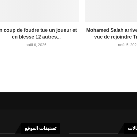
n coup de foudre tue un joueur et
Mohamed Salah arrive
en blesse 12 autres...
vue de rejoindre 
août 6, 2026
août 5, 20
الات
تصنيفات الموقع