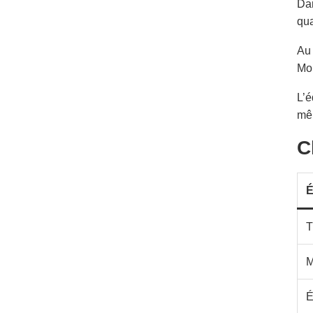
Dan
qua
Au 
Moh
L’é
mê
C
É
T
M
É