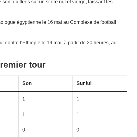
ont quittées sur un score nul et vierge, laissant les
omologue égyptienne le 16 mai au Complexe de football
 contre l’Éthiopie le 19 mai, à partir de 20 heures, au
remier tour
Son
Sur lui
1
1
1
1
0
0