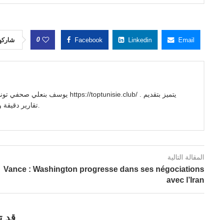
0
شاركه
Facebook
Linkedin
Email
//toptunisie.club/ . يتميز بتقديم
تقارير دقيقة وتحليلات معمقة للأحداث السياسية والاجتماعية والاقتصادية.
المقالة التالية
Vance : Washington progresse dans ses négociations
avec l’Iran
قد ت