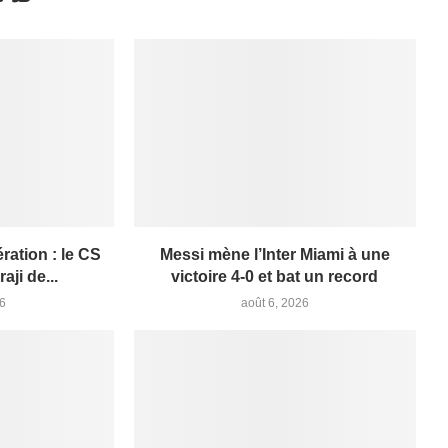
ation : le CS
Messi mène l’Inter Miami à une
aji de...
victoire 4-0 et bat un record
26
août 6, 2026