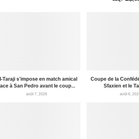
l-Taraji s’impose en match amical
Coupe de la Confédér
face à San Pedro avant le coup...
Sfaxien et le Tar
août 7, 2026
août 6, 20