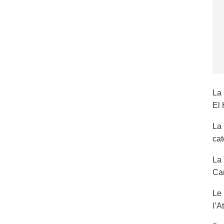
La 
El 
La 
cat
La 
Car
Le 
l’A