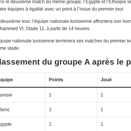
s le deuxième match du même groupe, l’Égypte et l’Éthiopie se s
tre équipes à égalité avec un point à l’issue du premier tour.
deuxième tour, l’équipe nationale tunisienne affrontera son h
ammed VI, Stade 11, à partir de 14 heures.
quipe nationale tunisienne terminera ses matches du premier tour
me stade.
lassement du groupe A après le p
quipe
Points
Joué
unisie
1
1
aroc
1
1
gypte
1
1