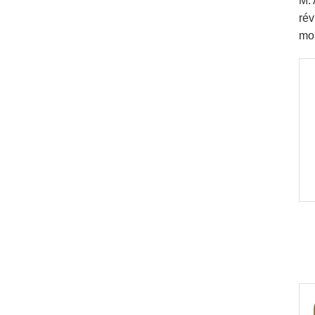
M. 
rév
mob