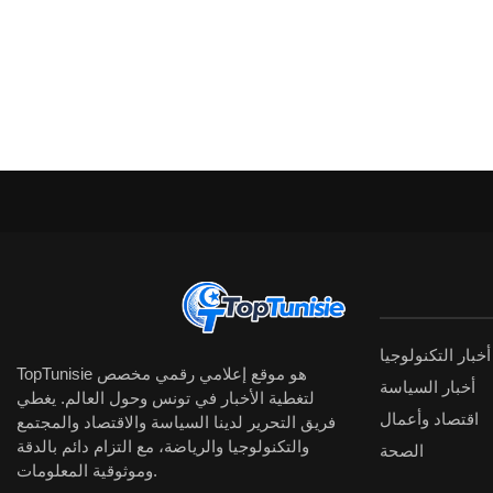
أخبار التكنولوجيا
TopTunisie هو موقع إعلامي رقمي مخصص
أخبار السياسة
لتغطية الأخبار في تونس وحول العالم. يغطي
اقتصاد وأعمال
فريق التحرير لدينا السياسة والاقتصاد والمجتمع
والتكنولوجيا والرياضة، مع التزام دائم بالدقة
الصحة
وموثوقية المعلومات.