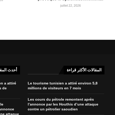
juillet 22, 2026
المقالات الأكثر قراءة
أحدث المق
n a attiré
Le tourisme tunisien a attiré environ 5,8
s de
millions de visiteurs en 7 mois
Les cours du pétrole remontent après
le
l’annonce par les Houthis d’une attaque
’annonce
contre un pétrolier saoudien
une attaque