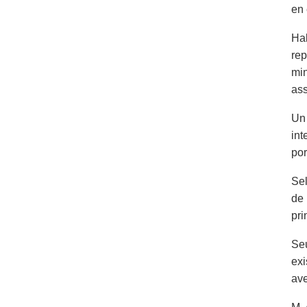
en 
Hab
rep
min
ass
Un 
int
por
Sel
de 
pri
Seu
exi
ave