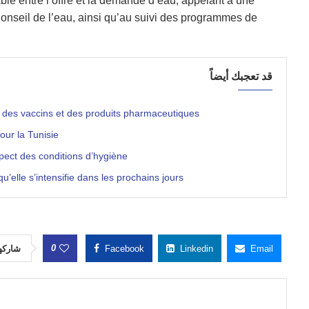
ble entre l’offre et la demande d’eau, appelant à une
 Conseil de l’eau, ainsi qu’au suivi des programmes de
قد تعجبك أيضاً
ie des vaccins et des produits pharmaceutiques
our la Tunisie
spect des conditions d’hygiène
u’elle s’intensifie dans les prochains jours
0
شاركه
Facebook
Linkedin
Email