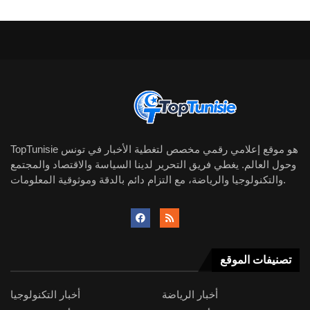
TopTunisie هو موقع إعلامي رقمي مخصص لتغطية الأخبار في تونس
وحول العالم. يغطي فريق التحرير لدينا السياسة والاقتصاد والمجتمع
والتكنولوجيا والرياضة، مع التزام دائم بالدقة وموثوقية المعلومات.
تصنيفات الموقع
أخبار الرياضة
أخبار التكنولوجيا