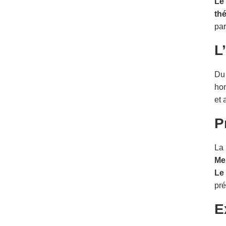
Le 
thé
par
L
D
hom
et 
P
La 
Me
Le 
pré
E