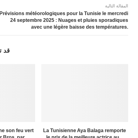
المقالة التالية
Prévisions météorologiques pour la Tunisie le mercredi
24 septembre 2025 : Nuages et pluies sporadiques
avec une légère baisse des températures.
قد ت
e son feu vert
La Tunisienne Aya Balaga remporte
 Bros. par...
le prix de la meilleure actrice au...