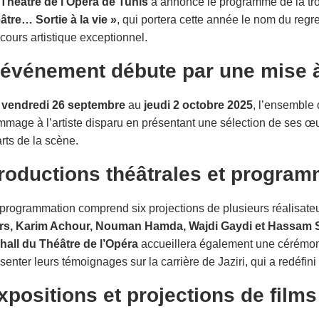
Théâtre de l’Opéra de Tunis
a annoncé le programme de la troi
âtre… Sortie à la vie »
, qui portera cette année le nom du regre
cours artistique exceptionnel.
’événement débute par une mise 
u
vendredi 26 septembre
au
jeudi 2 octobre 2025
, l’ensemble
mage à l’artiste disparu en présentant une sélection de ses œ
arts de la scène.
roductions théâtrales et program
programmation comprend six projections de plusieurs réalisateu
rs, Karim Achour, Nouman Hamda, Wajdi Gaydi et Hassam S
hall du Théâtre de l’Opéra
accueillera également une cérémoni
senter leurs témoignages sur la carrière de Jaziri, qui a redéfini
xpositions et projections de films