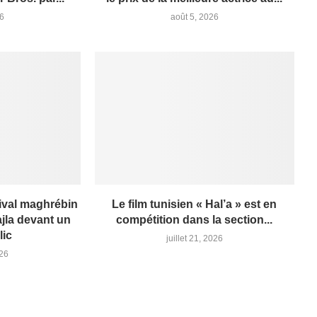
26
août 5, 2026
ival maghrébin
Le film tunisien « Hal’a » est en
jla devant un
compétition dans la section...
lic
juillet 21, 2026
026