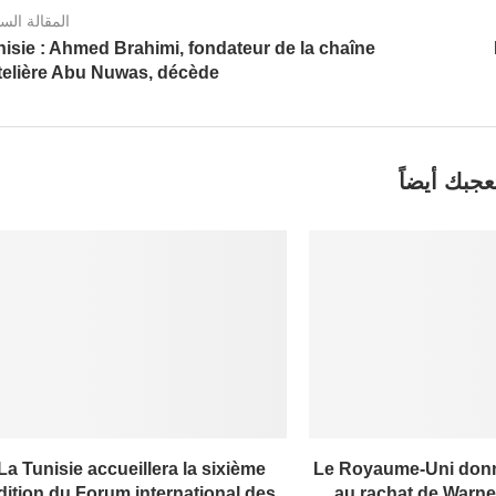
المقالة الس
isie : Ahmed Brahimi, fondateur de la chaîne
telière Abu Nuwas, décède
عجبك أيضاً
La Tunisie accueillera la sixième
Le Royaume-Uni donn
dition du Forum international des
au rachat de Warner