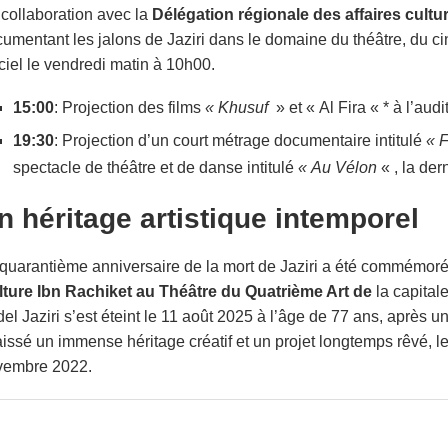
collaboration avec la
Délégation régionale des affaires cultu
umentant les jalons de Jaziri dans le domaine du théâtre, du c
iciel le vendredi matin à 10h00.
15:00
: Projection des films
« Khusuf
» et « Al Fira « * à l’aud
19:30
: Projection d’un court métrage documentaire intitulé
« F
spectacle de théâtre et de danse intitulé
« Au Vélon
« , la der
n héritage artistique intemporel
quarantième anniversaire de la mort de Jaziri a été commémoré
lture Ibn Rachik
et au Théâtre du Quatrième Art de
la capitale
el Jaziri s’est éteint le 11 août 2025 à l’âge de 77 ans, après u
aissé un immense héritage créatif et un projet longtemps rêvé, l
vembre 2022.