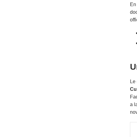
En 
doc
off
U
Le 
Cu
Fad
a l
no