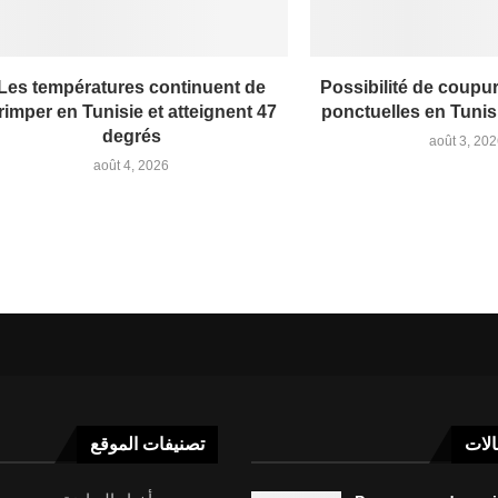
Les températures continuent de
Possibilité de coupu
rimper en Tunisie et atteignent 47
ponctuelles en Tunis
degrés
août 3, 20
août 4, 2026
الات
تصنيفات الموقع