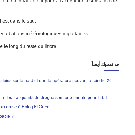
itoire national, ce qui pourrait accentuer la sensation de
l’est dans le sud.
erturbations météorologiques importantes.
 le long du reste du littoral.
قد تعجبك أيضاً
luies sur le nord et une température pouvant atteindre 26
tre les trafiquants de drogue sont une priorité pour l’Etat
nois arrive à Halaq El Oued
bable ?