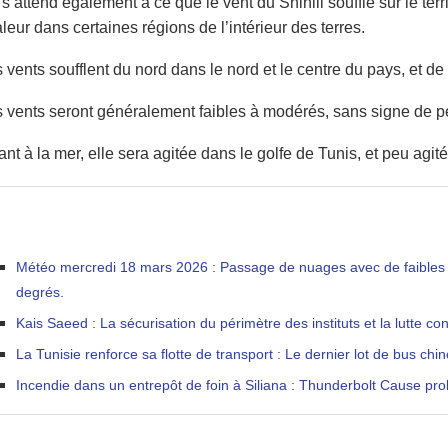
s’attend également à ce que le vent du Shihili souffle sur le terr
leur dans certaines régions de l’intérieur des terres.
 vents soufflent du nord dans le nord et le centre du pays, et de 
 vents seront généralement faibles à modérés, sans signe de p
nt à la mer, elle sera agitée dans le golfe de Tunis, et peu agitée
Météo mercredi 18 mars 2026 : Passage de nuages avec de faibles p
degrés.
Kais Saeed : La sécurisation du périmètre des instituts et la lutte con
La Tunisie renforce sa flotte de transport : Le dernier lot de bus chi
Incendie dans un entrepôt de foin à Siliana : Thunderbolt Cause pro