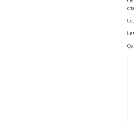
On 
cha
Les
Les
Qua