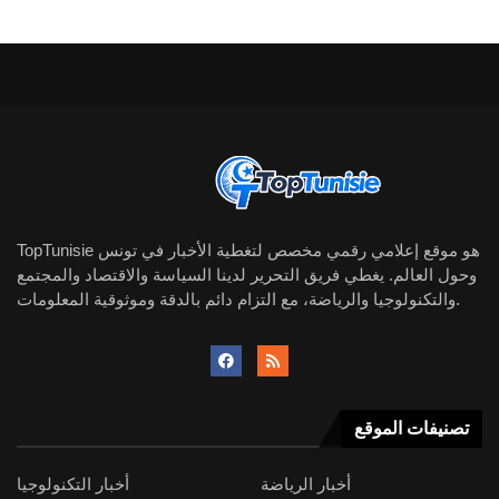
TopTunisie هو موقع إعلامي رقمي مخصص لتغطية الأخبار في تونس
وحول العالم. يغطي فريق التحرير لدينا السياسة والاقتصاد والمجتمع
والتكنولوجيا والرياضة، مع التزام دائم بالدقة وموثوقية المعلومات.
تصنيفات الموقع
أخبار الرياضة
أخبار التكنولوجيا