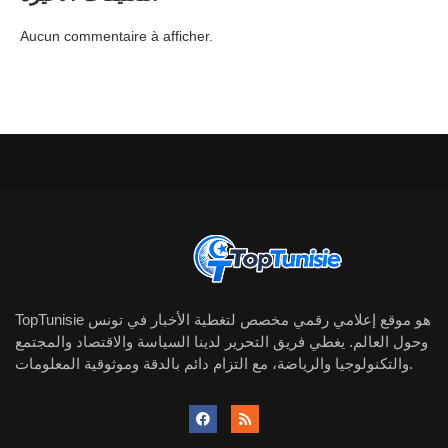
Aucun commentaire à afficher.
TopTunisie هو موقع إعلامي رقمي مخصص لتغطية الأخبار في تونس
وحول العالم. يغطي فريق التحرير لدينا السياسة والاقتصاد والمجتمع
والتكنولوجيا والرياضة، مع التزام دائم بالدقة وموثوقية المعلومات.