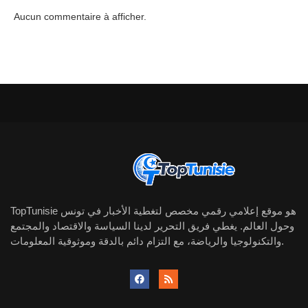
Aucun commentaire à afficher.
TopTunisie هو موقع إعلامي رقمي مخصص لتغطية الأخبار في تونس
وحول العالم. يغطي فريق التحرير لدينا السياسة والاقتصاد والمجتمع
والتكنولوجيا والرياضة، مع التزام دائم بالدقة وموثوقية المعلومات.