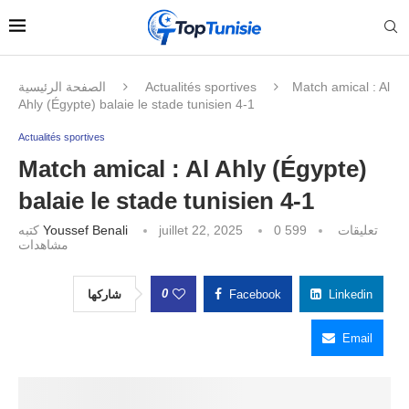
الصفحة الرئيسية
Actualités sportives
Match amical : Al
Ahly (Égypte) balaie le stade tunisien 4-1
Actualités sportives
Match amical : Al Ahly (Égypte)
balaie le stade tunisien 4-1
كتبه
Youssef Benali
juillet 22, 2025
599
0 تعليقات
مشاهدات
0
شاركها
Facebook
Linkedin
Email