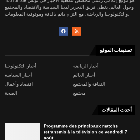
TopTunisie هو موقع إعلامي رقمي مخصص لتغطية الأخبار في تونس
وحول العالم. يغطي فريق التحرير لدينا السياسة والاقتصاد والمجتمع
والتكنولوجيا والرياضة، مع التزام دائم بالدقة وموثوقية المعلومات.
تصنيفات الموقع
أخبار الرياضة
أخبار التكنولوجيا
أخبار العالم
أخبار السياسة
الثقافة والمجتمع
اقتصاد وأعمال
مجتمع
الصحة
أحدث المقالات
Programme des principaux matchs
retransmis à la télévision ce vendredi 7
août