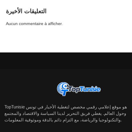
التعليقات الأخيرة
Aucun commentaire à afficher.
TopTunisie هو موقع إعلامي رقمي مخصص لتغطية الأخبار في تونس
وحول العالم. يغطي فريق التحرير لدينا السياسة والاقتصاد والمجتمع
والتكنولوجيا والرياضة، مع التزام دائم بالدقة وموثوقية المعلومات.