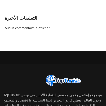
التعليقات الأخيرة
Aucun commentaire à afficher.
TopTunisie هو موقع إعلامي رقمي مخصص لتغطية الأخبار في تونس
وحول العالم. يغطي فريق التحرير لدينا السياسة والاقتصاد والمجتمع
والتكنولوجيا والرياضة، مع التزام دائم بالدقة وموثوقية المعلومات.