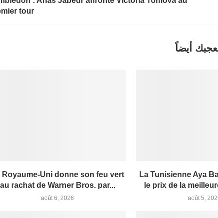
mbledon : Anas Jabeur affronte Victoria Tomova au
emier tour
عجبك أيضاً
 Royaume-Uni donne son feu vert
La Tunisienne Aya B
au rachat de Warner Bros. par...
le prix de la meilleur
août 6, 2026
août 5, 20