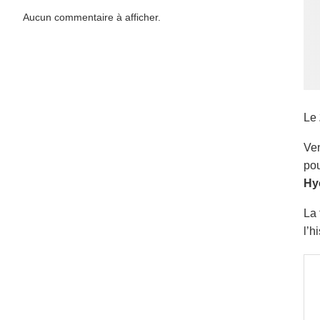
Aucun commentaire à afficher.
Le
Ven
pou
Hy
La 
l’h