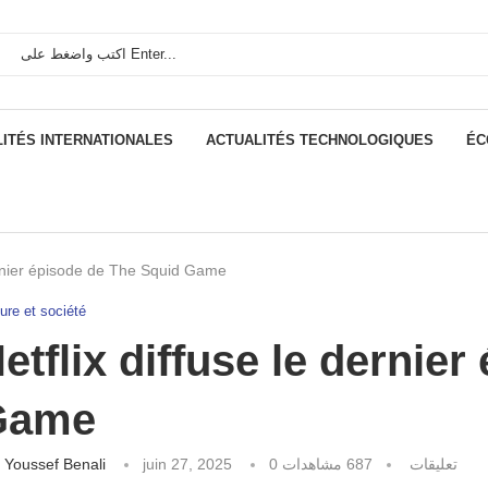
ITÉS INTERNATIONALES
ACTUALITÉS TECHNOLOGIQUES
ÉC
dernier épisode de The Squid Game
ure et société
etflix diffuse le dernie
Game
كتبه
Youssef Benali
juin 27, 2025
مشاهدات
687
0 تعليقات