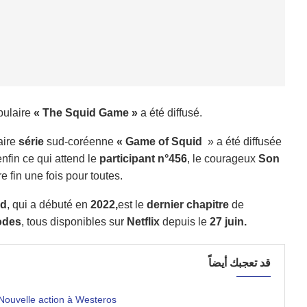
pulaire
« The Squid Game »
a été diffusé.
aire
série
sud-coréenne
« Game of Squid
» a été diffusée
enfin ce qui attend le
participant n°456
, le courageux
Son
e fin une fois pour toutes.
rd
, qui a débuté en
2022,
est le
dernier chapitre
de
odes
, tous disponibles sur
Netflix
depuis le
27 juin.
قد تعجبك أيضاً
Nouvelle action à Westeros