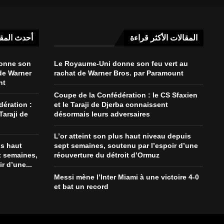
المقالات الأكثر قراءة
أحدث المق
onne son
Le Royaume-Uni donne son feu vert au
 de Warner
rachat de Warner Bros. par Paramount
nt
Coupe de la Confédération : le CS Sfaxien
ération :
et le Taraji de Djerba connaissent
Taraji de
désormais leurs adversaires
L’or atteint son plus haut niveau depuis
us haut
sept semaines, soutenu par l’espoir d’une
t semaines,
réouverture du détroit d’Ormuz
r d’une...
Messi mène l’Inter Miami à une victoire 4-0
et bat un record