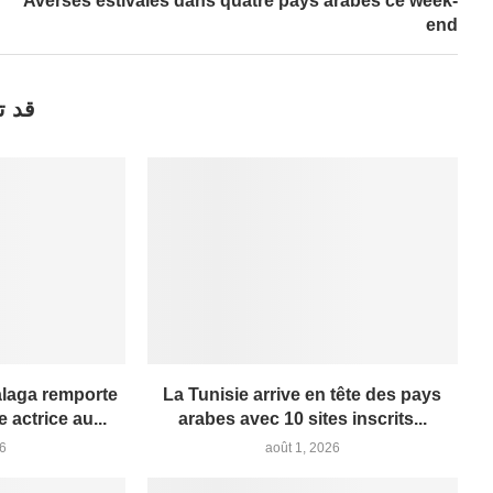
Averses estivales dans quatre pays arabes ce week-
end
قد ت
alaga remporte
La Tunisie arrive en tête des pays
e actrice au...
arabes avec 10 sites inscrits...
26
août 1, 2026