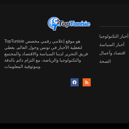
أخبار التكنولوجيا
TopTunisie هو موقع إعلامي رقمي مخصص
أخبار السياسة
لتغطية الأخبار في تونس وحول العالم. يغطي
اقتصاد وأعمال
فريق التحرير لدينا السياسة والاقتصاد والمجتمع
والتكنولوجيا والرياضة، مع التزام دائم بالدقة
الصحة
وموثوقية المعلومات.