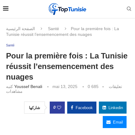
الصفحة الرئيسية
Santé
Pour la première fois : La
Tunisie réussit l’ensemencement des nuages
Santé
Pour la première fois : La Tunisie
réussit l’ensemencement des
nuages
كتبه
Youssef Benali
mai 13, 2025
685
0 تعليقات
مشاهدات
0
شاركها
Facebook
Linkedin
Email