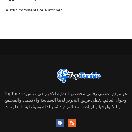
Aucun commentaire à afficher.
TopTunisie هو موقع إعلامي رقمي مخصص لتغطية الأخبار في تونس
وحول العالم. يغطي فريق التحرير لدينا السياسة والاقتصاد والمجتمع
والتكنولوجيا والرياضة، مع التزام دائم بالدقة وموثوقية المعلومات.