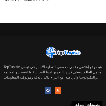
TopTunisie هو موقع إعلامي رقمي مخصص لتغطية الأخبار في تونس
وحول العالم. يغطي فريق التحرير لدينا السياسة والاقتصاد والمجتمع
والتكنولوجيا والرياضة، مع التزام دائم بالدقة وموثوقية المعلومات.
تصنيفات الموقع