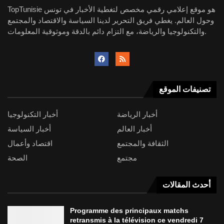
TopTunisie هو موقع إعلامي رقمي مخصص لتغطية الأخبار في تونس
وحول العالم. يغطي فريق التحرير لدينا السياسة والاقتصاد والمجتمع
والتكنولوجيا والرياضة، مع التزام دائم بالدقة وموثوقية المعلومات.
تصنيفات الموقع
أخبار الرياضة
أخبار التكنولوجيا
أخبار العالم
أخبار السياسة
الثقافة والمجتمع
اقتصاد وأعمال
مجتمع
الصحة
أحدث المقالات
Programme des principaux matchs
retransmis à la télévision ce vendredi 7