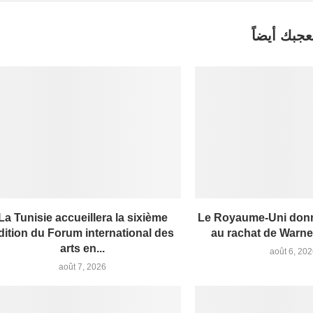
عجبك أيضاً
La Tunisie accueillera la sixième
Le Royaume-Uni donn
dition du Forum international des
au rachat de Warner
arts en...
août 6, 20
août 7, 2026