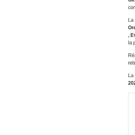
com
La 
Or
, 
la
Ré
reb
La 
20