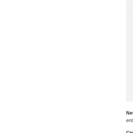
Net
ent
Gi