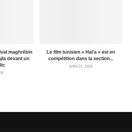
ival maghrébin
Le film tunisien « Hal’a » est en
jla devant un
compétition dans la section...
lic
juillet 21, 2026
026