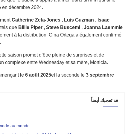
vé en décembre 2024.
amment
Catherine Zeta-Jones
, Luis Guzman
, Isaac
 tels que
Billie Piper
, Steve Buscemi
, Joanna Laemmle
ement à la distribution. Gina Ortega a également confirmé
.
cette saison promet d’être pleine de surprises et de
ion complexe entre Wednesday et sa mère, Morticia.
ommençant le
6 août 2025
et la seconde le
3 septembre
قد تعجبك أيضاً
e mode au monde