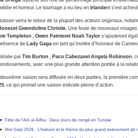
édie et horreur. Le tournage a eu lieu en
Irlande
et s’est ache
saison verra le retour de la plupart des acteurs originaux, not
donez
et Gwendoline Christie
. Une foule de nouveaux visages
Evie Templeton
, Owen Painter
et Noah Taylor
s’ajouteront égal
 présence de
Lady Gaga
en tant qu’invitée d’honneur de Cameo
alisée par
Tim Burton
, Paco Cabezas
et Angela Robinson
, 
ondissements, avec une plus grande attention portée à la relat
deuxième saison sera diffusée en deux parties, la première c
25
, ce qui promet une saison estivale pleine d’action.
Fête de l’Aïd al-Adha : Deux jours de congé en Tunisie
Met Gala 2026 : L’histoire et le thème du plus grand événement d