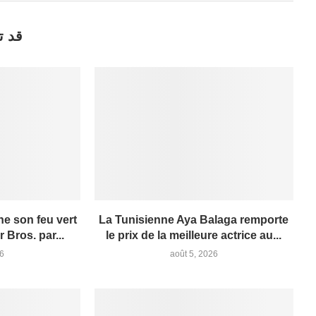
قد ت
e son feu vert
La Tunisienne Aya Balaga remporte
 Bros. par...
le prix de la meilleure actrice au...
26
août 5, 2026