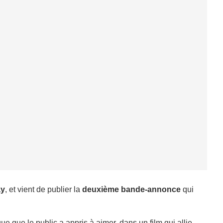
y
, et vient de publier la
deuxième bande-annonce
qui
 que le public a appris à aimer, dans un film qui allie