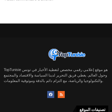
TopTunisie هو موقع إعلامي رقمي مخصص لتغطية الأخبار في تونس
وحول العالم. يغطي فريق التحرير لدينا السياسة والاقتصاد والمجتمع
والتكنولوجيا والرياضة، مع التزام دائم بالدقة وموثوقية المعلومات.
تصنيفات الموقع