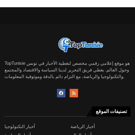
TopTunisie هو موقع إعلامي رقمي مخصص لتغطية الأخبار في تونس
وحول العالم. يغطي فريق التحرير لدينا السياسة والاقتصاد والمجتمع
والتكنولوجيا والرياضة، مع التزام دائم بالدقة وموثوقية المعلومات.
تصنيفات الموقع
أخبار الرياضة
أخبار التكنولوجيا