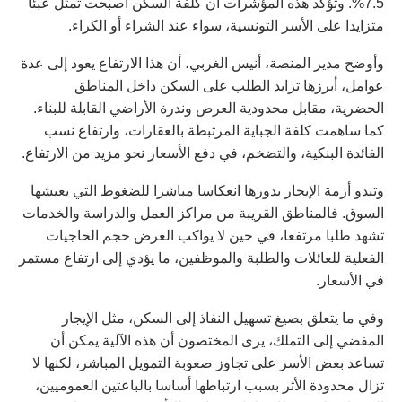
7.5%. وتؤكد هذه المؤشرات أن كلفة السكن أصبحت تمثل عبئا
متزايدا على الأسر التونسية، سواء عند الشراء أو الكراء.
وأوضح مدير المنصة، أنيس الغربي، أن هذا الارتفاع يعود إلى عدة
عوامل، أبرزها تزايد الطلب على السكن داخل المناطق
الحضرية، مقابل محدودية العرض وندرة الأراضي القابلة للبناء.
كما ساهمت كلفة الجباية المرتبطة بالعقارات، وارتفاع نسب
الفائدة البنكية، والتضخم، في دفع الأسعار نحو مزيد من الارتفاع.
وتبدو أزمة الإيجار بدورها انعكاسا مباشرا للضغوط التي يعيشها
السوق. فالمناطق القريبة من مراكز العمل والدراسة والخدمات
تشهد طلبا مرتفعا، في حين لا يواكب العرض حجم الحاجيات
الفعلية للعائلات والطلبة والموظفين، ما يؤدي إلى ارتفاع مستمر
في الأسعار.
وفي ما يتعلق بصيغ تسهيل النفاذ إلى السكن، مثل الإيجار
المفضي إلى التملك، يرى المختصون أن هذه الآلية يمكن أن
تساعد بعض الأسر على تجاوز صعوبة التمويل المباشر، لكنها لا
تزال محدودة الأثر بسبب ارتباطها أساسا بالباعتين العموميين،