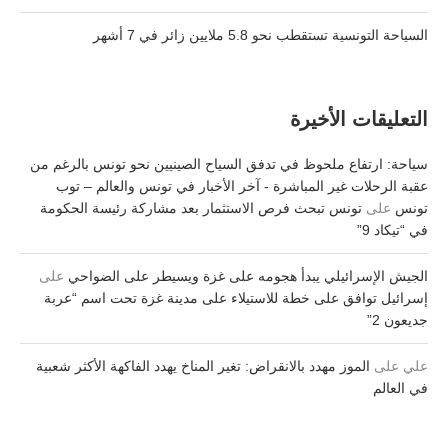
السياحة التونسية تستقطب نحو 5.8 ملايين زائر في 7 أشهر
التعليقات الأخيرة
سياحة: ارتفاع ملحوظ في تدفق السياح الصينيين نحو تونس بالرغم من
عقبة الرحلات غير المباشرة - آخر الأخبار في تونس والعالم – توب
تونس
على
تونس تبحث فرص الاستثمار بعد مشاركة رئيسة الحكومة
في “تيكاد 9”
الجيش الإسرائيلي يبدأ هجومه على غزة ويسيطر على الضواحي
على
إسرائيل توافق على خطة للاستيلاء على مدينة غزة تحت اسم “عربة
جديعون 2”
علي
على
الموز مهدد بالانقراض: تغير المناخ يهدد الفاكهة الأكثر شعبية
في العالم