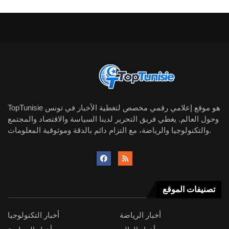
TopTunisie هو موقع إعلامي رقمي مخصص لتغطية الأخبار في تونس
وحول العالم. يغطي فريق التحرير لدينا السياسة والاقتصاد والمجتمع
والتكنولوجيا والرياضة، مع التزام دائم بالدقة وموثوقية المعلومات.
تصنيفات الموقع
أخبار الرياضة
أخبار التكنولوجيا