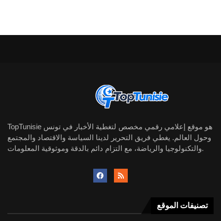
TopTunisie هو موقع إعلامي رقمي مخصص لتغطية الأخبار في تونس
وحول العالم. يغطي فريق التحرير لدينا السياسة والاقتصاد والمجتمع
والتكنولوجيا والرياضة، مع التزام دائم بالدقة وموثوقية المعلومات.
تصنيفات الموقع