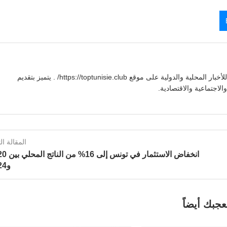
يوسف بنعلي صحفي تونسي يقدم تغطية شاملة للأخبار المحلية والدولية على موقع https://toptunisie.club/ . يتميز بتقديم
لاجتماعية والاقتصادية.
المقالة الت
انخفاض الاستثمار في ت
و2024
عجبك أيضاً