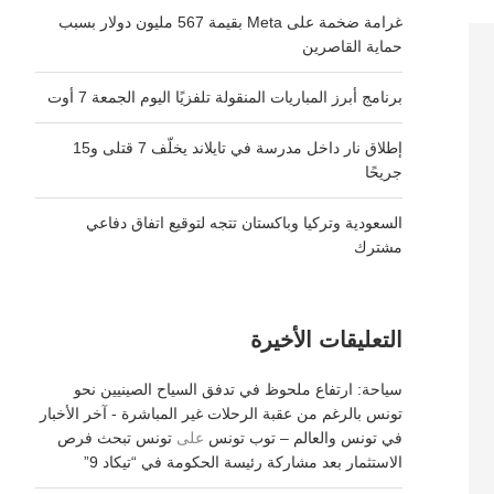
غرامة ضخمة على Meta بقيمة 567 مليون دولار بسبب
حماية القاصرين
برنامج أبرز المباريات المنقولة تلفزيًا اليوم الجمعة 7 أوت
إطلاق نار داخل مدرسة في تايلاند يخلّف 7 قتلى و15
جريحًا
السعودية وتركيا وباكستان تتجه لتوقيع اتفاق دفاعي
مشترك
التعليقات الأخيرة
سياحة: ارتفاع ملحوظ في تدفق السياح الصينيين نحو
تونس بالرغم من عقبة الرحلات غير المباشرة - آخر الأخبار
في تونس والعالم – توب تونس
على
تونس تبحث فرص
الاستثمار بعد مشاركة رئيسة الحكومة في “تيكاد 9”