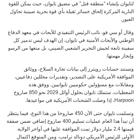
لتايوان بإنشاء “منطقة قتل” في مضيق تايوان، حيث يمكن للقوة
النارية المركزة إلحاق خسائر ثقيلة بأي قوة بحرية صينية تحاول
العبور.
وقال أو سي فو، نائب الرئيس التنفيذي للأبحاث في معهد الدفاع
الوطني والأبحاث الأمنية في تايوان، إن الهدف ليس تدمير كل
سفينة تابعة لجيش التحرير الشعبي الصيني، بل منعها من الرسو
وإنجاز مهمتها.
وتستند حسابات رويترز إلى بيانات تجارة السلاح، ووثائق
الموافقة الأمريكية على التصدير، وتقديرات محللين دفاعيين،
ومقابلات مع مسؤولين حكوميين تايوانيين. ووفق هذه
المعطيات، ستملك تايوان بحلول أوائل 2029 نحو 850 صاروخ
Harpoon، إذا وصلت الشحنات الأمريكية في مواعيدها.
وتسلمت تايوان حتى الآن 450 صاروخا من هذا النوع، فيما ينتظر
أن تبدأ هذا العام عمليات تسليم 400 صاروخ إضافي ضمن صفقة
قيمتها 2.4 مليار دولار تمت الموافقة عليها في أواخر الولاية
الأولى للرئيس الأمريكي دونالد ترامب. ومن المتوقع اكتمال