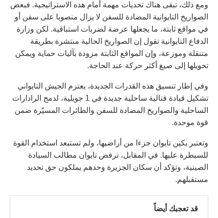
ومع ذلك، تبقى هناك تحديات مهمة أمام هذه الاستراتيجية. فبعض
الصواريخ التايوانية المضادة للسفن لا يزال منصوبا على سفن أو
في مواقع ثابتة، ما يجعلها عرضة لضربات استباقية. لكن وزارة
الدفاع التايوانية تقول إن الصواريخ الحالية منتشرة بطريقة
متنقلة وموزعة، وإن المواقع الثابتة مزودة بآليات حماية ويمكن
تحويلها إلى صيغ أكثر حركة عند الحاجة.
وفي إطار تنسيق هذه القدرات الجديدة، يعتزم الجيش التايواني
تشكيل قيادة قتالية ساحلية جديدة في 1 جويلية، لدمج الرادارات
الساحلية والصواريخ المضادة للسفن والطائرات المسيّرة ضمن
قوة موحدة.
وتعتبر بكين تايوان جزءا من أراضيها، ولم تستبعد استخدام القوة
للسيطرة عليها. في المقابل، ترفض تايوان مطالب السيادة
الصينية، وتؤكد أن سكان الجزيرة وحدهم يملكون حق تحديد
مستقبلهم.
قد تعجبك أيضاً