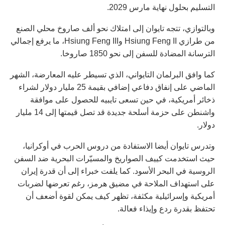
التسليم بحلول نهاية مارس 2029.
وبالتوازي، تتجه تايوان إلى امتلاك نحو ألف صاروخ محلي الصنع
من طرازي Hsiung Feng II وHsiung Feng III، ما يرفع إجمالي
الترسانة المضادة للسفن إلى نحو 1850 صاروخا.
كما وافق البرلمان التايواني، الذي تسيطر عليه المعارضة، الشهر
الماضي على إنفاق دفاعي إضافي بقيمة 25 مليار دولار لشراء
ذخائر أمريكية، في حين تسعى تايبيه للحصول على موافقة
واشنطن على حزمة أسلحة جديدة قد تصل قيمتها إلى 14 مليار
دولار.
وتدرس تايوان أيضا الاستفادة من دروس الحرب في أوكرانيا،
حيث استخدمت كييف الصواريخ والمسيّرات البحرية ضد السفن
الروسية في البحر الأسود. كما يلفت خبراء إلى أن قدرة إيران
على استهداف الملاحة في مضيق هرمز، رغم تعرضها لضربات
أمريكية وإسرائيلية مكثفة، تظهر كيف يمكن لقوة أضعف أن
تحتفظ بقدرة ردع وإيذاء فعالة.