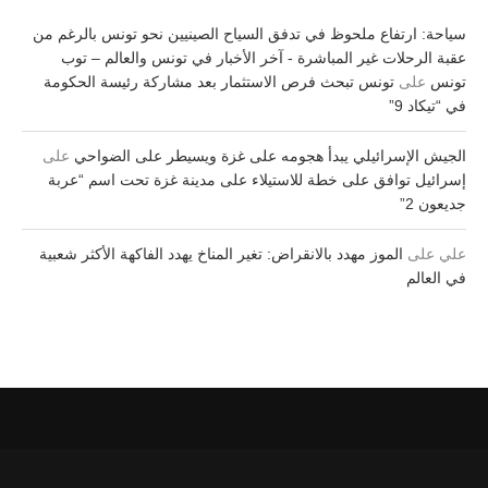
سياحة: ارتفاع ملحوظ في تدفق السياح الصينيين نحو تونس بالرغم من
عقبة الرحلات غير المباشرة - آخر الأخبار في تونس والعالم – توب
تونس
على
تونس تبحث فرص الاستثمار بعد مشاركة رئيسة الحكومة
في “تيكاد 9”
الجيش الإسرائيلي يبدأ هجومه على غزة ويسيطر على الضواحي
على
إسرائيل توافق على خطة للاستيلاء على مدينة غزة تحت اسم “عربة
جديعون 2”
علي
على
الموز مهدد بالانقراض: تغير المناخ يهدد الفاكهة الأكثر شعبية
في العالم