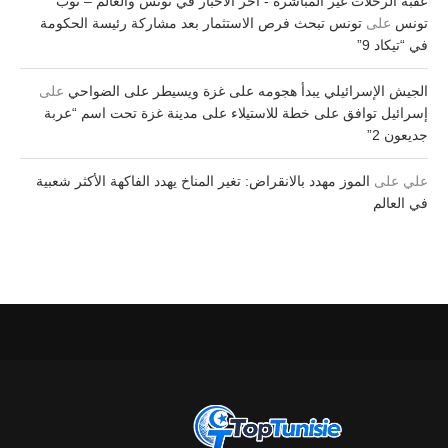
عقبة الرحلات غير المباشرة - آخر الأخبار في تونس والعالم – توب
تونس
على
تونس تبحث فرص الاستثمار بعد مشاركة رئيسة الحكومة
في “تيكاد 9”
الجيش الإسرائيلي يبدأ هجومه على غزة ويسيطر على الضواحي
على
إسرائيل توافق على خطة للاستيلاء على مدينة غزة تحت اسم “عربة
جديعون 2”
علي
على
الموز مهدد بالانقراض: تغير المناخ يهدد الفاكهة الأكثر شعبية
في العالم