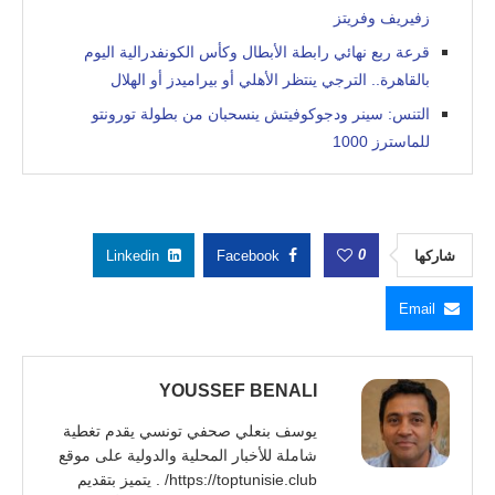
زفيريف وفريتز
قرعة ربع نهائي رابطة الأبطال وكأس الكونفدرالية اليوم
بالقاهرة.. الترجي ينتظر الأهلي أو بيراميدز أو الهلال
التنس: سينر ودجوكوفيتش ينسحبان من بطولة تورونتو
للماسترز 1000
0
شاركها
Facebook
Linkedin
Email
YOUSSEF BENALI
يوسف بنعلي صحفي تونسي يقدم تغطية
شاملة للأخبار المحلية والدولية على موقع
https://toptunisie.club/ . يتميز بتقديم