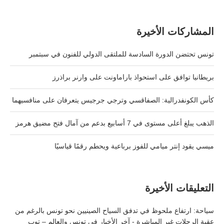
المشاركات الأخيرة
تونس تحتضن الدورة السادسة للملتقى الدولي للفنون في سبتمبر
بريطانيا توافق على استحواذ باراماونت على وارنر براذرز
كأس الكونفدرالية: الصفاقسي وترجي جرجيس يتعرفان على منافسيهما
الذهب يبلغ أعلى مستوى في 7 أسابيع بدعم من آمال فتح مضيق هرمز
ميسي يقود إنتر ميامي للفوز برباعية ويحطم رقمًا قياسيًا
التعليقات الأخيرة
سياحة: ارتفاع ملحوظ في تدفق السياح الصينيين نحو تونس بالرغم من
عقبة الرحلات غير المباشرة - آخر الأخبار في تونس والعالم – توب