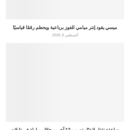
ميسي يقود إنتر ميامي للفوز برباعية ويحطم رقمًا قياسيًا
أغسطس 6, 2026
صاعقة تقتل لاعبًا وتصيب 12 آخرين خلال مباراة في تايلاند