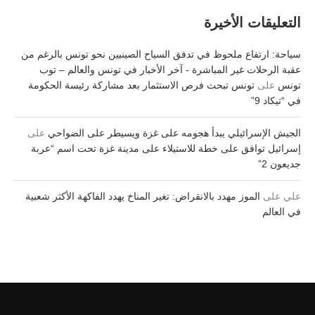
التعليقات الأخيرة
سياحة: ارتفاع ملحوظ في تدفق السياح الصينيين نحو تونس بالرغم من
عقبة الرحلات غير المباشرة - آخر الأخبار في تونس والعالم – توب
تونس
على
تونس تبحث فرص الاستثمار بعد مشاركة رئيسة الحكومة
في “تيكاد 9”
الجيش الإسرائيلي يبدأ هجومه على غزة ويسيطر على الضواحي
على
إسرائيل توافق على خطة للاستيلاء على مدينة غزة تحت اسم “عربة
جديعون 2”
علي
على
الموز مهدد بالانقراض: تغير المناخ يهدد الفاكهة الأكثر شعبية
في العالم