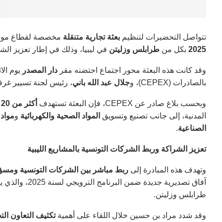
تتواصل التحضيرات لتنظيم
بعثة تجارية متنقلة
مخصصة لقطاع مواد ا
2025
بكل من
طرابلس وزليتن
في ليبيا، وذلك في إطار تعزيز الشرا
وقد كانت هذه البعثة محور اجتماع احتضنه مقر
دار المصدر
يوم الا
بالصادرات (CEPEX)، و
جلال عبد الله باني
، رئيس لجنة تسيير غرفة
وبحسب بلاغ صادر عن CEPEX، فإن البعثة تستهدف
أكثر من 20 مؤسسة تونسية
المدنية، إلى جانب تصنيع وتسويق
المواد الصحية والكهربائية
و
مواد 
الصناعية
.
تعزيز الشراكة وربط الشركات التونسية بالمشاريع الليبية
وتهدف هذه المبادرة إلى
ربط مباشر بين الشركات التونسية ومسؤول
طرابلس وزليتن.
وقد شدد مراد بن حسين خلال اللقاء على أهمية
تكثيف التعاون التج