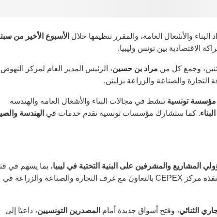
لبناء والأشغال العامة، والمقرر تنظيمها خلال
الأسبوع الأخير من سبت
كة الاقتصادية بين تونس وليبيا.
ثنين، وجمع كل من
مراد بن حسين
، الرئيس المدير العام لمركز النهوض
 التجارة والصناعة والزراعة بزليتن.
تنشط في مجالات البناء والأشغال العامة والهندسة
البناء
. كما ستشارك مؤسسات تونسية تقدم خدمات في
الهندسة والصيا
ي المشاريع والمشرفين على البنية التحتية في ليبيا
، بما يسهم في فت
آفاق تصديرية جديدة ضمن البرنامج الترويجي لسنة 2025، والذي ينفذه مركز CEPEX بالتعاون مع غرف التجارة والصناعة والزراعة في
اري الثنائي
، وفتح أسواق جديدة أمام
المصدرين التونسيين
، داعيًا إلى