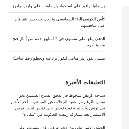
بريطانيا توافق على استحواذ باراماونت على وارنر براذرز
كأس الكونفدرالية: الصفاقسي وترجي جرجيس يتعرفان
على منافسيهما
الذهب يبلغ أعلى مستوى في 7 أسابيع بدعم من آمال فتح
مضيق هرمز
ميسي يقود إنتر ميامي للفوز برباعية ويحطم رقمًا قياسيًا
التعليقات الأخيرة
سياحة: ارتفاع ملحوظ في تدفق السياح الصينيين نحو
تونس بالرغم من عقبة الرحلات غير المباشرة - آخر الأخبار
في تونس والعالم – توب تونس
على
تونس تبحث فرص
الاستثمار بعد مشاركة رئيسة الحكومة في “تيكاد 9”
الجيش الإسرائيلي يبدأ هجومه على غزة ويسيطر على