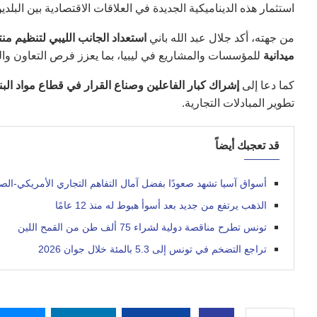
استثمار هذه الديناميكية الجديدة في العلاقات الاقتصادية بين البلدي
من جهته، أكد جلال عبد الله باني
استعداد الجانب الليبي لتنظيم م
ميدانية
للمؤسسات والمشاريع في ليبيا، بما يعزز فرص التعاون والتش
كما دعا إلى
إشراك كبار الفاعلين وصناع القرار في قطاع مواد البنا
تطوير المبادلات التجارية.
قد تعجبك أيضاً
أسواق آسيا تشهد صعودًا بفضل آمال التفاهم التجاري الأمريكي-الص
الذهب يرتفع من جديد بعد أسوأ هبوط له منذ 12 عامًا
تونس تطرح مناقصة دولية لشراء 75 ألف طن من القمح اللين
تراجع التضخم في تونس إلى 5.3 بالمئة خلال جوان 2026