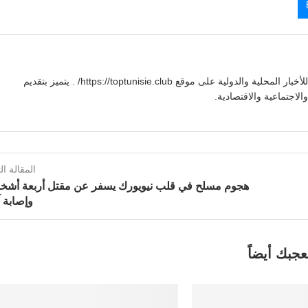
يوسف بنعلي صحفي تونسي يقدم تغطية شاملة للأخبار المحلية والدولية على موقع https://toptunisie.club/ . يتميز بتقديم
لاجتماعية والاقتصادية.
المقالة الت
هجوم مسلح في قلب نيويورك يسفر عن مقتل أربعة أشخ
وإصابة 
عجبك أيضاً