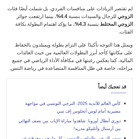
لم تقتصر الزيادات على منافسات الفردي، بل شملت أيضًا فئات
الزوجي
للرجال والسيدات بنسبة
4.4%
، بينما ارتفعت جوائز
الزوجي المختلط
بنسبة
4.3%
، ما يؤكد اهتمام البطولة بكافة
الفئات.
ويمثل هذا التوجه تأكيدًا على التزام بطولة ويمبلدون بالحفاظ
على مكانتها كأحد أبرز البطولات العالمية من حيث العائدات
المالية، كما يعكس رغبتها في مكافأة الأداء الرياضي في جميع
مراحله، خاصة في ظل المنافسة المتصاعدة في رياضة التنس.
قد تعجبك أيضاً
كأس العالم للأندية 2025: الترجي التونسي في مواجهة
مصيرية أمام لوس أنجلوس إف سي
دوري أبطال أوروبا: شاهدوا مباراة الإياب من نصف النهائي
بين آرسنال وأتلتيكو مدريد!
سوبر الترجي والملعب التونسي: كل ما يجب معرفته عن