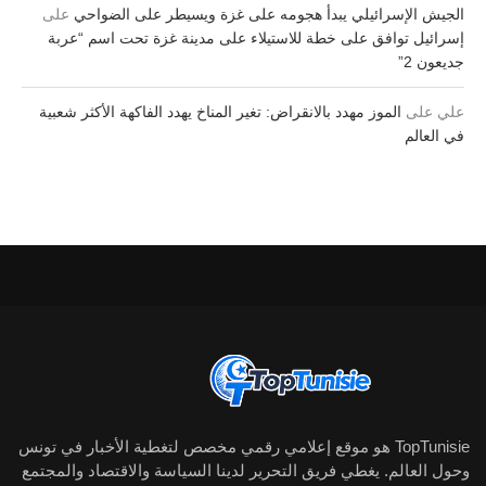
الجيش الإسرائيلي يبدأ هجومه على غزة ويسيطر على الضواحي
على
إسرائيل توافق على خطة للاستيلاء على مدينة غزة تحت اسم “عربة
جديعون 2”
علي
على
الموز مهدد بالانقراض: تغير المناخ يهدد الفاكهة الأكثر شعبية
في العالم
TopTunisie هو موقع إعلامي رقمي مخصص لتغطية الأخبار في تونس
وحول العالم. يغطي فريق التحرير لدينا السياسة والاقتصاد والمجتمع