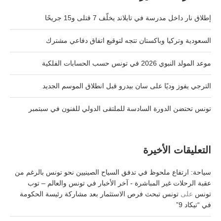
إطلاق نار داخل مدرسة في تايلاند يخلّف 7 قتلى و15 جريحًا
السعودية وتركيا وباكستان تتجه لتوقيع اتفاق دفاعي مشترك
موعد المولد النبوي 2026 في تونس حسب الحسابات الفلكية
الترجي يفوز وديًا على سان بيدرو قبل انطلاق الموسم الجديد
تونس تحتضن الدورة السادسة للملتقى الدولي للفنون في سبتمبر
التعليقات الأخيرة
سياحة: ارتفاع ملحوظ في تدفق السياح الصينيين نحو تونس بالرغم من
عقبة الرحلات غير المباشرة - آخر الأخبار في تونس والعالم – توب
تونس
على
تونس تبحث فرص الاستثمار بعد مشاركة رئيسة الحكومة
في “تيكاد 9”