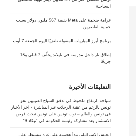
السياحية
غرامة ضخمة على Meta بقيمة 567 مليون دولار بسبب
حماية القاصرين
برنامج أبرز المباريات المنقولة تلفزيًا اليوم الجمعة 7 أوت
إطلاق نار داخل مدرسة في تايلاند يخلّف 7 قتلى و15
جريحًا
التعليقات الأخيرة
سياحة: ارتفاع ملحوظ في تدفق السياح الصينيين نحو
تونس بالرغم من عقبة الرحلات غير المباشرة - آخر الأخبار
في تونس والعالم – توب تونس
على
تونس تبحث فرص
الاستثمار بعد مشاركة رئيسة الحكومة في “تيكاد 9”
الجيش الإسرائيلي يبدأ هجومه على غزة ويسيطر على