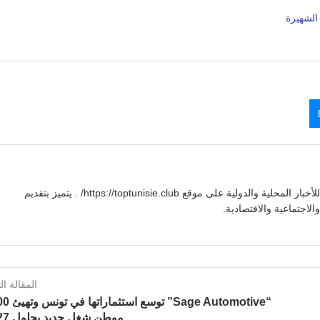
يوسف بنعلي صحفي تونسي يقدم تغطية شاملة للأخبار المحلية والدولية على موقع https://toptunisie.club/ . يتميز بتقديم
لاجتماعية والاقتصادية.
المقالة الت
“Sage Automotive” ت
موطن شغل جديد بحلول 2027