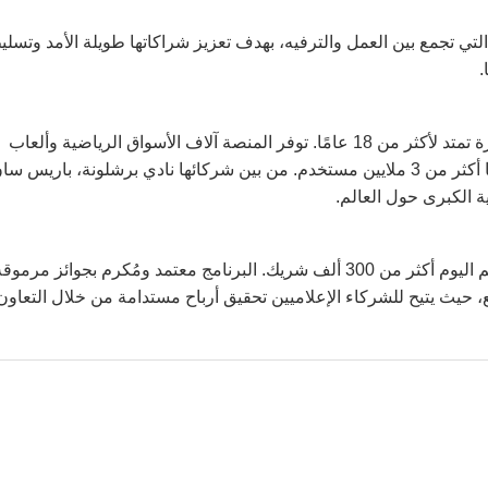
ة التي تجمع بين العمل والترفيه، بهدف تعزيز شراكاتها طويلة الأمد وتسلي
.
تعد 1xBet من الشركات الرائدة عالميًا في صناعة المراهنات، بخبرة تمتد لأكثر من 18 عامًا. توفر المنصة آلاف الأسواق الرياضية وألعاب
الكازينو من كبار المزودين، وتدعم أكثر من 70 لغة، ويزورها شهريًا أكثر من 3 ملايين مستخدم. من بين شركائها نادي برشلونة، باريس س
ة الكبرى حول العالم.
، أُطلق في 2016، ويضم اليوم أكثر من 300 ألف شريك. البرنامج معتمد ومُكرم بجوائز مرموق
ق التابع، حيث يتيح للشركاء الإعلاميين تحقيق أرباح مستدامة من خلال التعاون