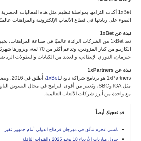
1xBet أكدت التزامها بمواصلة تنظيم مثل هذه الفعاليات الحصري
الضوء على ريادتها في قطاع الألعاب الإلكترونية والمراهنات عالميًا
نبذة عن 1xBet
جيرمان، الدوري الإيطالي، والعديد من الكيانات والبطولات الرياضي
نبذة عن 1xPartners
1xPartners هو برنامج شراكة تابع لـ
1xBet
مثل IGA وSBC، ويُعتبر من أقوى البرامج في مجال التسوي
مع واحدة من أبرز شركات الألعاب العالمية.
قد تعجبك أيضاً
نانسي عجرم تتألق في مهرجان قرطاج الدولي أمام جمهور غفير
جدول مباريات الأربعاء 18 يونيو 2025 والقنوات الناقلة