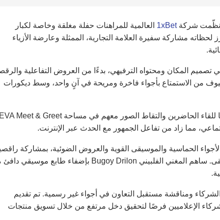
1xBet
العالمية للمراهنات حفلة مغلقة وخاصة لكبار
رز لحظاته مشاركة سفيرة العلامة التجارية، الممثلة وعارضة الأزياء
ئية.
 تصميم المكان ومحتواه الترفيهي، بدءًا من العروض التفاعلية والرق
لضيوف من الاستمتاع بأجواء فاخرة ومريحة في آنٍ واحد، وسط ديكورات
ماعي، مما زاد من تفاعل الجمهور مع الحدث عبر الإنترنت.
 اجتمعت فيه الأجواء الحماسية والموسيقى القوية والعروض الضوئية، بمشاركة راقص
محترفين وقارعي طبول LED، إلى جانب عروض منسقي الموسيقى. ساهم المغني الفلبيني Bugoy Drilon بإضفاء طابع موسي
 الشركاء ومناقشة مستقبل التعاون في أجواء غير رسمية. تم تقديم
ج الشراكة 1xPartners، والذي يمنح الشركاء الإعلاميين فرصًا لتحقيق دخل مرتفع من خلال تسويق منتجات