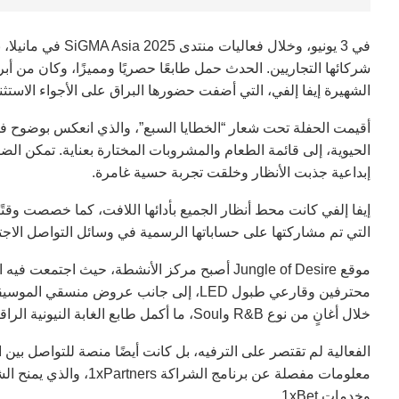
في 3 يونيو، وخلال فعاليات منتدى SiGMA Asia 2025 في مانيلا، نظّمت شركة
شركائها التجاريين. الحدث حمل طابعًا حصريًا ومميزًا، وكان من أب
الشهيرة إيفا إلفي، التي أضفت حضورها البراق على الأجواء الاستثنا
أقيمت الحفلة تحت شعار “الخطايا السبع”، والذي انعكس بوضوح في
الحيوية، إلى قائمة الطعام والمشروبات المختارة بعناية. تمكن ا
إبداعية جذبت الأنظار وخلقت تجربة حسية غامرة.
التي تم مشاركتها على حساباتها الرسمية في وسائل التواصل الاجت
موقع Jungle of Desire أصبح مركز الأنشطة، حيث
خلال أغانٍ من نوع R&B وSoul، ما أكمل طابع الغابة النيونية الراقية.
الفعالية لم تقتصر على الترفيه، بل كانت أيضًا منصة للتواصل بين
معلومات مفصلة عن برنام
وخدمات 1xBet.