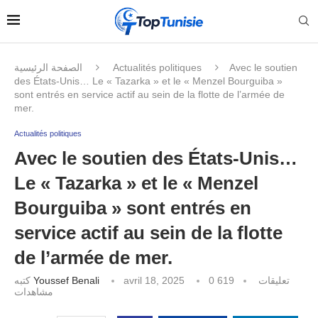
الصفحة الرئيسية
Actualités politiques
Avec le soutien
des États-Unis… Le « Tazarka » et le « Menzel Bourguiba »
sont entrés en service actif au sein de la flotte de l’armée de
mer.
Actualités politiques
Avec le soutien des États-Unis…
Le « Tazarka » et le « Menzel
Bourguiba » sont entrés en
service actif au sein de la flotte
de l’armée de mer.
كتبه
Youssef Benali
avril 18, 2025
619
0 تعليقات
مشاهدات