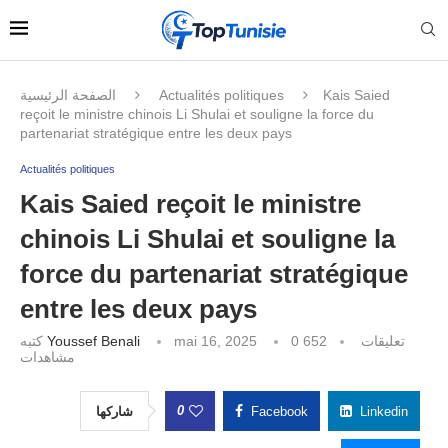
الصفحة الرئيسية
Actualités politiques
Kais Saied
reçoit le ministre chinois Li Shulai et souligne la force du
partenariat stratégique entre les deux pays
Actualités politiques
Kais Saied reçoit le ministre
chinois Li Shulai et souligne la
force du partenariat stratégique
entre les deux pays
كتبه
Youssef Benali
mai 16, 2025
652
0 تعليقات
مشاهدات
0
شاركها
Facebook
Linkedin