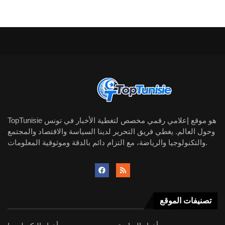
TopTunisie هو موقع إعلامي رقمي مخصص لتغطية الأخبار في تونس
وحول العالم. يغطي فريق التحرير لدينا السياسة والاقتصاد والمجتمع
والتكنولوجيا والرياضة، مع التزام دائم بالدقة وموثوقية المعلومات.
تصنيفات الموقع