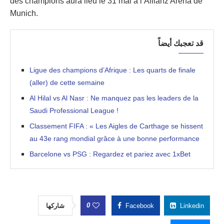
des champions aura lieu le 31 mai à l’Allianz Arena de
Munich.
قد تعجبك أيضاً
Ligue des champions d’Afrique : Les quarts de finale
(aller) de cette semaine
Al Hilal vs Al Nasr : Ne manquez pas les leaders de la
Saudi Professional League !
Classement FIFA : « Les Aigles de Carthage se hissent
au 43e rang mondial grâce à une bonne performance
Barcelone vs PSG : Regardez et pariez avec 1xBet
0
شاركها
Facebook
Linkedin