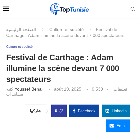
الصفحة الرئيسية
Culture et société
Festival de
Carthage : Adam illumine la scène devant 7 000 spectateurs
Culture et société
Festival de Carthage : Adam
illumine la scène devant 7 000
spectateurs
كتبه
Youssef Benali
août 19, 2025
539
0 تعليقات
مشاهدات
0
شاركها
Facebook
Linkedin
Email