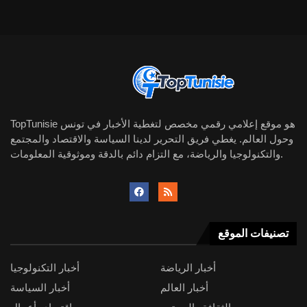
TopTunisie هو موقع إعلامي رقمي مخصص لتغطية الأخبار في تونس
وحول العالم. يغطي فريق التحرير لدينا السياسة والاقتصاد والمجتمع
والتكنولوجيا والرياضة، مع التزام دائم بالدقة وموثوقية المعلومات.
تصنيفات الموقع
أخبار الرياضة
أخبار التكنولوجيا
أخبار العالم
أخبار السياسة