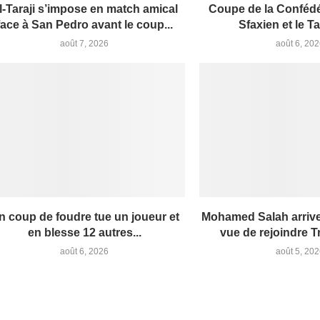
l-Taraji s’impose en match amical
Coupe de la Confédér
face à San Pedro avant le coup...
Sfaxien et le Tar
août 7, 2026
août 6, 20
n coup de foudre tue un joueur et
Mohamed Salah arrive
en blesse 12 autres...
vue de rejoindre 
août 6, 2026
août 5, 20