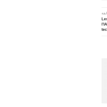
ابقة
Le
l’I
te