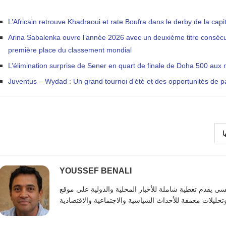
L’Africain retrouve Khadraoui et rate Boufra dans le derby de la capi
Arina Sabalenka ouvre l’année 2026 avec un deuxième titre consécutif
première place du classement mondial
L’élimination surprise de Sener en quart de finale de Doha 500 aux
Juventus – Wydad : Un grand tournoi d’été et des opportunités de p
ا
YOUSSEF BENALI
يوسف بنعلي صحفي تونسي يقدم تغطية شاملة للأخبار المحلية والدولية على موقع https: