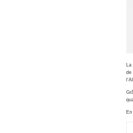
La 
de 
l’A
Grâ
qua
En 