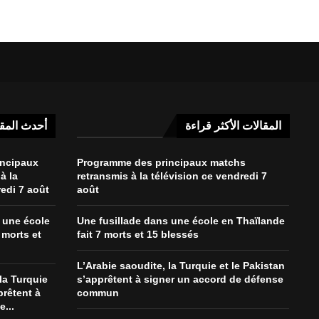
المقالات الأكثر قراءة
أحدث المق
incipaux
Programme des principaux matchs
à la
retransmis à la télévision ce vendredi 7
redi 7 août
août
 une école
Une fusillade dans une école en Thaïlande
 morts et
fait 7 morts et 15 blessés
L’Arabie saoudite, la Turquie et le Pakistan
la Turquie
s’apprêtent à signer un accord de défense
prêtent à
commun
...