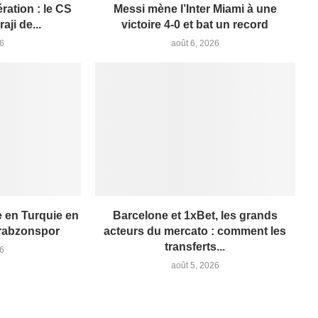
ation : le CS
Messi mène l’Inter Miami à une
aji de...
victoire 4-0 et bat un record
26
août 6, 2026
 en Turquie en
Barcelone et 1xBet, les grands
Trabzonspor
acteurs du mercato : comment les
transferts...
26
août 5, 2026