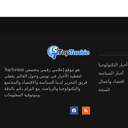
أخبار التكنولوجيا
TopTunisie هو موقع إعلامي رقمي مخصص
أخبار السياسة
لتغطية الأخبار في تونس وحول العالم. يغطي
اقتصاد وأعمال
فريق التحرير لدينا السياسة والاقتصاد والمجتمع
والتكنولوجيا والرياضة، مع التزام دائم بالدقة
الصحة
وموثوقية المعلومات.