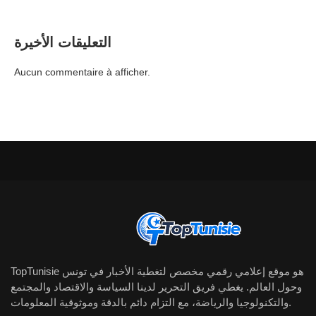
التعليقات الأخيرة
Aucun commentaire à afficher.
TopTunisie هو موقع إعلامي رقمي مخصص لتغطية الأخبار في تونس
وحول العالم. يغطي فريق التحرير لدينا السياسة والاقتصاد والمجتمع
والتكنولوجيا والرياضة، مع التزام دائم بالدقة وموثوقية المعلومات.