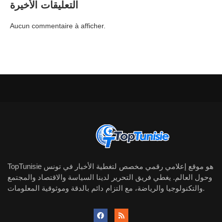
التعليقات الأخيرة
Aucun commentaire à afficher.
TopTunisie هو موقع إعلامي رقمي مخصص لتغطية الأخبار في تونس
وحول العالم. يغطي فريق التحرير لدينا السياسة والاقتصاد والمجتمع
والتكنولوجيا والرياضة، مع التزام دائم بالدقة وموثوقية المعلومات.