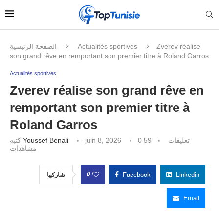
الصفحة الرئيسية
Actualités sportives
Zverev réalise
son grand rêve en remportant son premier titre à Roland Garros
Actualités sportives
Zverev réalise son grand rêve en
remportant son premier titre à
Roland Garros
كتبه
Youssef Benali
juin 8, 2026
59
0 تعليقات
مشاهدات
0
شاركها
Facebook
Linkedin
Email